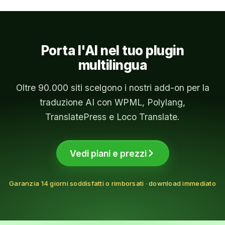
attesta tra 1 $ e 20 $ — molto meno della
Yandex è attualmente supportato solo da
traduci.
traduzione umana.
AutoPoly e Chrome AI è esclusivo di LocoAI.
Se ti serve una combinazione che non
offriamo ancora, contattaci — le richieste
Porta l'AI nel tuo plugin
popolari hanno priorità nelle prossime release.
multilingua
Oltre 90.000 siti scelgono i nostri add-on per la
traduzione AI con WPML, Polylang,
TranslatePress e Loco Translate.
Vedi piani e prezzi
Garanzia 14 giorni soddisfatti o rimborsati · download immediato