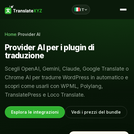
IT
Vai al contenuto
Home
/
Provider AI
Provider AI per i plugin di
traduzione
Scegli OpenAI, Gemini, Claude, Google Translate o
AutoPoly
Chrome AI per tradurre WordPress in automatico e
Traduzione AI per Polylang
scopri come usarli con WPML, Polylang,
TranslatePress e Loco Translate.
PROVIDER AI
OpenAI per Polylang
Esplora le integrazioni
Vedi i prezzi del bundle
Gemini AI per Polylang
DeepL per Polylang
Google Translate per Polylang